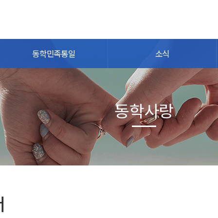
동학민족통일
소식
동학사랑
더