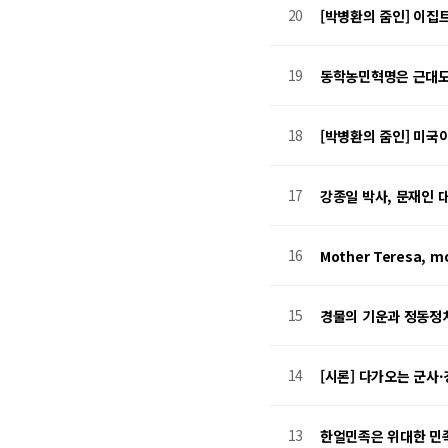
20
[박병환의 줌인] 이집
19
동학농민혁명은 근대도
18
[박병환의 줌인] 미국
17
강종일 박사, 문재인 대
16
Mother Teresa, m
15
경물의 기운과 정동정치
14
[시론] 다가오는 군사
13
한얼민족은 위대한 민족