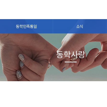
동학민족통일
소식
동학사랑