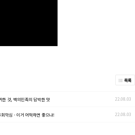
목록
22.08.03
 가장 고귀한 것, 백의민족의 담박한 맛
22.08.03
회막심 - 이거 어떡하면 좋으냐!