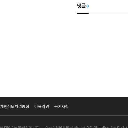
댓글
0
개인정보처리방침
이용약관
공지사항
상호명 : 동학민족통일회
주소 : 서울특별시 종로구 삼일대로 457 수운회관 7