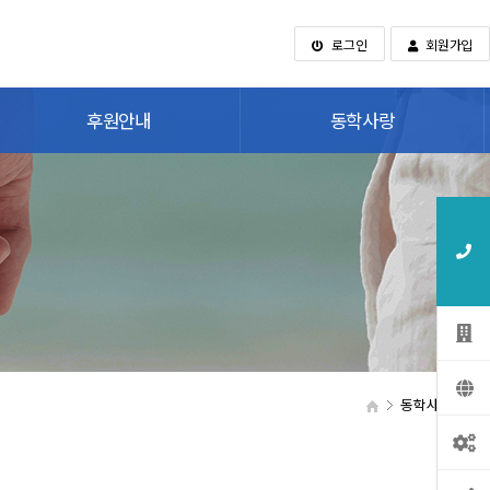
로그인
회원가입
후원안내
동학사랑
동학사랑
관