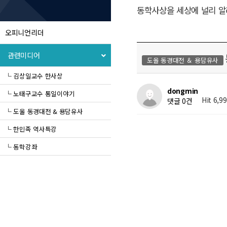
동학사상을 세상에 널리 알
오피니언리더
관련미디어
도올 동경대전 ＆ 용담유사
└ 김상일교수 한사상
dongmin
└ 노태구교수 통일이야기
Hit 6,9
댓글 0건
└ 도울 동경대전 & 용담유사
└ 한민족 역사특강
└ 동학강좌