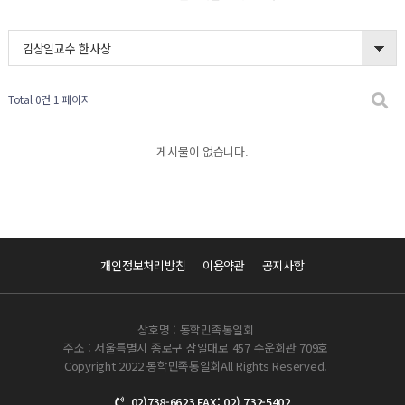
김상일교수 한사상
Total 0건
1 페이지
게시물이 없습니다.
개인정보처리방침
이용약관
공지사항
상호명 : 동학민족통일회
주소 : 서울특별시 종로구 삼일대로 457 수운회관 709호
Copyright 2022 동학민족통일회All Rights Reserved.
02)738-6623 FAX: 02) 732-5402