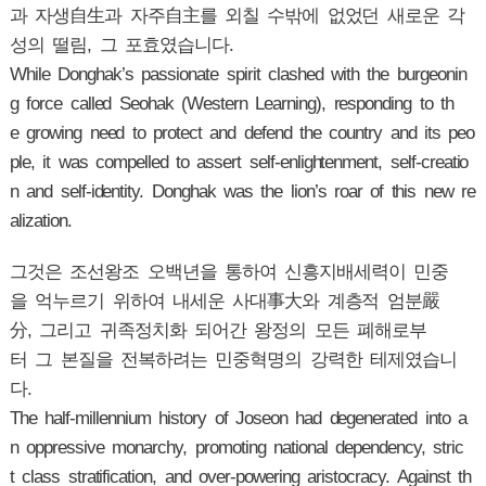
과 자생自生과 자주自主를 외칠 수밖에 없었던 새로운 각
성의 떨림, 그 포효였습니다.
While Donghak’s passionate spirit clashed with the burgeonin
g force called Seohak (Western Learning), responding to th
e growing need to protect and defend the country and its peo
ple, it was compelled to assert self-enlightenment, self-creatio
n and self-identity. Donghak was the lion’s roar of this new re
alization.
그것은 조선왕조 오백년을 통하여 신흥지배세력이 민중
을 억누르기 위하여 내세운 사대事大와 계층적 엄분嚴
分, 그리고 귀족정치화 되어간 왕정의 모든 폐해로부
터 그 본질을 전복하려는 민중혁명의 강력한 테제였습니
다.
The half-millennium history of Joseon had degenerated into a
n oppressive monarchy, promoting national dependency, stric
t class stratification, and over-powering aristocracy. Against th