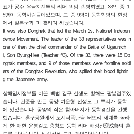
표가 공주 우금치전투의 리더 의암 손병희였고, 33인 중 1
5명이 동학사람들이었으며, 그 중 9명이 동학혁명의 현장
에서 일본군과 피 흘리며 싸웠습니다.
It was also Donghak that led the March 1st National Indepen
dence Movement. The leader of the 33 representatives was n
one of than the chief commander of the Battle of Ugeumch
i, Son Byung-Hee (Teacher #3). Of the 33, there were 15 Do
nghak members, and 9 of those members were frontline soldi
ers of the Donghak Revolution, who spilled their blood fightin
g the Japanese army.
상해임시정부를 이끈 백범 김구 선생도 황해도 팔봉접주였
습니다. 건준을 만든 몽양 여운형 선생도 그 뿌리가 동학
에 있었습니다. 몽양의 작은 할아버지가 동학경전을 간행
했습니다. 홍구공원에서 도시락폭탄을 터뜨려 세계를 놀라
게 한 매헌 윤봉길도 충청도 동학 리더 배성선裵成善의 훈
도를 받았습니다. 배성선은 그의 장인이었습니다.