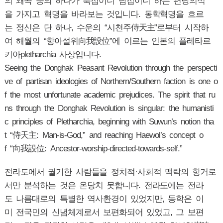
의 왜곡 중의 하나가 북접이니 남접이니 하는 편당의식
을 가지고 혁명을 바라보는 것입니다. 동학혁명을 흐르
는 정신은 단 하나, 수운의 “시천주侍天主”로부터 시작하
여 해월의 “향아설위向我設位”에 이르는 인본의 플레타르
키아pletharchia 사상입니다.
Seeing the Donghak Peasant Revolution through the perspecti
ve of partisan ideologies of Northern/Southern faction is one o
f the most unfortunate academic prejudices. The spirit that ru
ns through the Donghak Revolution is singular: the humanisti
c principles of Pletharchia, beginning with Suwun’s notion tha
t “侍天主: Man-is-God,” and reaching Haewol’s concept o
f “向我設位: Ancestor-worship-directed-towards-self.”
전라도에서 궐기한 사람들을 정치적·사회적 맥락의 항거로
서만 분석하는 것은 온당치 못합니다. 전라도에는 전라
도 나름대로의 특별한 역사환경이 있었지만, 동학은 이
미 전국민의 신념체계로서 보편화되어 있었고, 그 보편