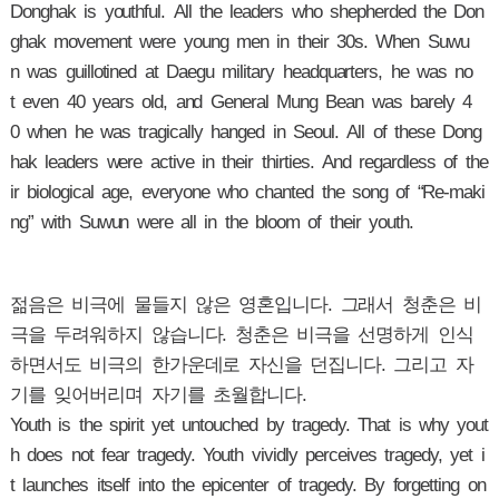
Donghak is youthful. All the leaders who shepherded the Don
ghak movement were young men in their 30s. When Suwu
n was guillotined at Daegu military headquarters, he was no
t even 40 years old, and General Mung Bean was barely 4
0 when he was tragically hanged in Seoul. All of these Dong
hak leaders were active in their thirties. And regardless of the
ir biological age, everyone who chanted the song of “Re-maki
ng” with Suwun were all in the bloom of their youth.
젊음은 비극에 물들지 않은 영혼입니다. 그래서 청춘은 비
극을 두려워하지 않습니다. 청춘은 비극을 선명하게 인식
하면서도 비극의 한가운데로 자신을 던집니다. 그리고 자
기를 잊어버리며 자기를 초월합니다.
Youth is the spirit yet untouched by tragedy. That is why yout
h does not fear tragedy. Youth vividly perceives tragedy, yet i
t launches itself into the epicenter of tragedy. By forgetting on