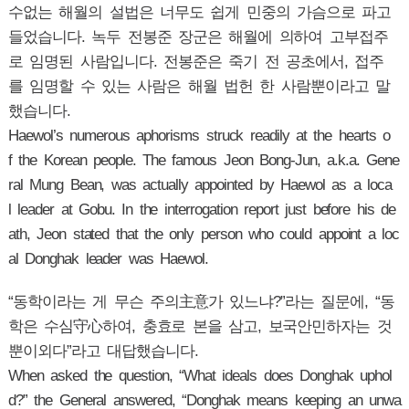
수없는 해월의 설법은 너무도 쉽게 민중의 가슴으로 파고
들었습니다. 녹두 전봉준 장군은 해월에 의하여 고부접주
로 임명된 사람입니다. 전봉준은 죽기 전 공초에서, 접주
를 임명할 수 있는 사람은 해월 법헌 한 사람뿐이라고 말
했습니다.
Haewol’s numerous aphorisms struck readily at the hearts o
f the Korean people. The famous Jeon Bong-Jun, a.k.a. Gene
ral Mung Bean, was actually appointed by Haewol as a loca
l leader at Gobu. In the interrogation report just before his de
ath, Jeon stated that the only person who could appoint a loc
al Donghak leader was Haewol.
“동학이라는 게 무슨 주의主意가 있느냐?”라는 질문에, “동
학은 수심守心하여, 충효로 본을 삼고, 보국안민하자는 것
뿐이외다”라고 대답했습니다.
When asked the question, “What ideals does Donghak uphol
d?” the General answered, “Donghak means keeping an unwa