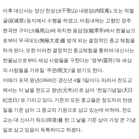
이후 대신사는 양산 천성산(千聖山) 내원암(內院庵), 또는 적멸
굴(寂滅窟) 등지에서 수행을 하였고, 마침내에는 고향인 경주
현곡면 구미산(龜尾山)에 위치한 용담정(龍潭亭)에서 한울님으
로부터 무극대도(無極大道)를 받게 되는 결정적인 종교 체험을
하게 된다. 또한 이러한 결정적인 종교체험을 통하여 대신사는
한울님으로부터 세상 사람들을 구한다는 ‘영부(靈符)’와 세상
의 사람들을 가르칠 ‘주문(呪文)’을 받기도 한다.
이때가 포덕 원년(1860)인 경신년 4월 5일이다. 따라서 천도교
에서는 이 날을 천도교 원년(元年)으로 삼아 ‘천일기념일(天日
紀念日)’로 기리고 있다. 기존의 모든 종교들은 창도자의 탄생
일을 기준 삼아 그 종교의 기원으로 삼고 있는데 비하여, 천도
교는 대 신사가 득도(得道)를 한 그 날을 기준 삼아 가장 큰 기념
일로 삼고 있음이 독특하다고 하겠다.