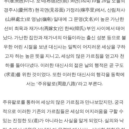
우(崔濟愚)이다. 포덕(布德)전(前) 36년(1824) 10월 28일 오늘의
경주시(慶州市) 현곡면(見谷面) 가정리(稼亭里)에서, 산림처사
(山林處士)로 영남(嶺南) 일대에 그 문명(文名)이 높은 가난한
선비 최옥과 재가녀(再嫁女)인 한씨(韓氏) 부인 사이에서 태어
났다. 가난한 집안과 재가녀의 아들이라는 출신 성분 등으로 불
우한 어린 시절을 보낸 대신사는 일찍이 어지러운 세상을 구하
고자 하는 높은 뜻을 지니고, 세상의 많은 가르침을 얻고자 천
하를 돌아다녔다. 이러한 대신사의 젊은 날의 행적은 곧 구도
(求道)를 위한 것이었다. 또한 이러한 대신사의 행각을 동학에
서는 ‘주유팔로(周遊八路)’라고 부른다.
주유팔로를 통하여 세상의 많은 가르침과 만나보았지만, 궁극
적으로 이러한 기존의 가르침들은 세상의 어지러움을 구할 수
있는 진정한 도(道)가 아니라는 사실을 알게 되었다. 실의와 낙