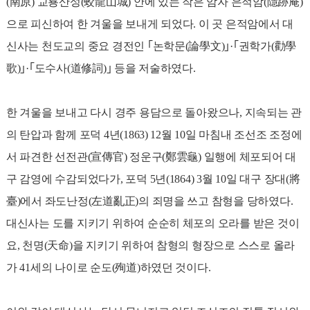
(南原) 교룡산성(蛟龍山城) 안에 있는 작은 암자 은적암(隱跡庵)
으로 피신하여 한 겨울을 보내게 되었다. 이 곳 은적암에서 대
신사는 천도교의 중요 경전인 ｢논학문(論學文)｣·｢권학가(勸學
歌)｣·｢도수사(道修詞)｣ 등을 저술하였다.
한 겨울을 보내고 다시 경주 용담으로 돌아왔으나, 지속되는 관
의 탄압과 함께 포덕 4년(1863) 12월 10일 마침내 조선조 조정에
서 파견한 선전관(宣傳官) 정운구(鄭雲龜) 일행에 체포되어 대
구 감영에 수감되었다가, 포덕 5년(1864) 3월 10일 대구 장대(將
臺)에서 좌도난정(左道亂正)의 죄명을 쓰고 참형을 당하였다.
대신사는 도를 지키기 위하여 순순히 체포의 오라를 받은 것이
요, 천명(天命)을 지키기 위하여 참형의 형장으로 스스로 올라
가 41세의 나이로 순도(殉道)하였던 것이다.