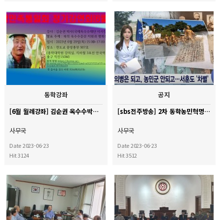
동학강좌
공지
[6월 월례강좌] 김순권 옥수수박사의 "북의 옥수수증산 지원과 평화통일"
[sbs전주방송] 2차 동학농민혁명참여자 독립유공자 서훈의 당위성 기사
사무국
사무국
Date 2023-06-23
Date 2023-06-23
Hit 3124
Hit 3512