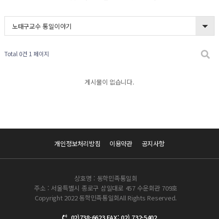
노태구교수 통일이야기
Total 0건
1 페이지
게시물이 없습니다.
개인정보처리방침
이용약관
공지사항
상호명 : 동학민족통일회
주소 : 서울특별시 종로구 삼일대로 457 수운회관 709호
Copyright 2022 동학민족통일회All Rights Reserved.
02)738-6623 FAX: 02) 732-5402