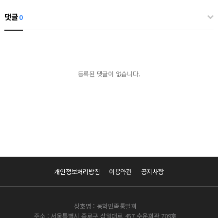
댓글
0
등록된 댓글이 없습니다.
개인정보처리방침
이용약관
공지사항
상호명 : 동학민족통일회
주소 : 서울특별시 종로구 삼일대로 457 수운회관 709호