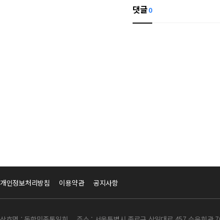
댓글
0
개인정보처리방침
이용약관
공지사항
상호명 : 동학민족통일회
주소 : 서울특별시 종로구 삼일대로 457 수운회관 7