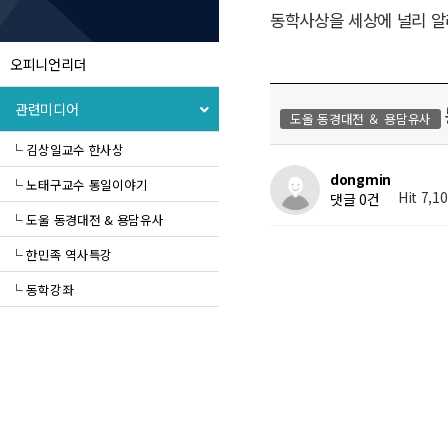
동학사상을 세상에 널리 알
오피니언리더
관련미디어
도올 동경대전 ＆ 용담유사
└ 김상일교수 한사상
dongmin
└ 노태구교수 통일이야기
Hit 7,1
댓글 0건
└ 도울 동경대전 & 용담유사
└ 한민족 역사특강
└ 동학강좌