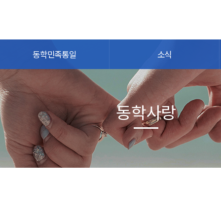
동학민족통일
소식
동학사랑