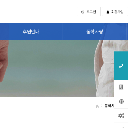
로그인
회원가입
후원안내
동학사랑
동학사랑
관